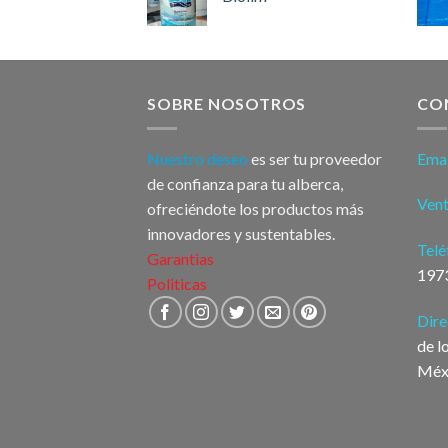
SOBRE NOSOTROS
CO
Nuestro deseo
es ser tu proveedor
Ema
de confianza para tu alberca,
Ven
ofreciéndote los productos más
innovadores y sustentables.
Tel
Garantias
197
Politicas
Dir
de l
Méx