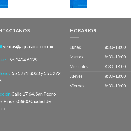
NTACTANOS
HORARIOS
il
ventas@aquasun.com.mx
Lunes
8:30–18:00
Martes
8:30–18:00
tas:
55 3424 6129
Miercoles
8:30–18:00
éfono:
55 5271 3033 y 55 5272
Jueves
8:30–18:00
3
Viernes
8:30–18:00
ección
Calle 17 64, San Pedro
os Pinos, 03800 Ciudad de
ico