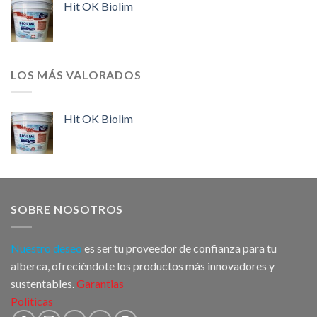
Hit OK Biolim
LOS MÁS VALORADOS
Hit OK Biolim
SOBRE NOSOTROS
Nuestro deseo
es ser tu proveedor de confianza para tu
alberca, ofreciéndote los productos más innovadores y
sustentables.
Garantias
Politicas