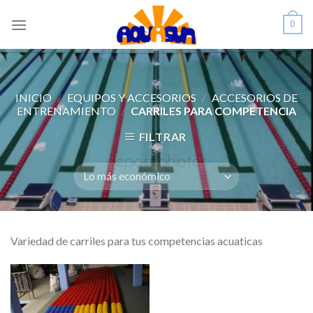
Skip
0
to
content
INICIO
/
EQUIPOS Y ACCESORIOS
/
ACCESORIOS DE
ENTRENAMIENTO
/
CARRILES PARA COMPETENCIA
FILTRAR
Variedad de carriles para tus competencias acuaticas